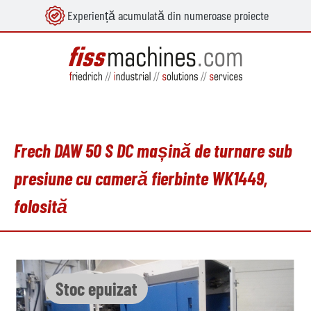
Experiență acumulată din numeroase proiecte
utul principal
Frech DAW 50 S DC mașină de turnare sub
presiune cu cameră fierbinte WK1449,
folosită
Sari peste galeria de imagini
Stoc epuizat