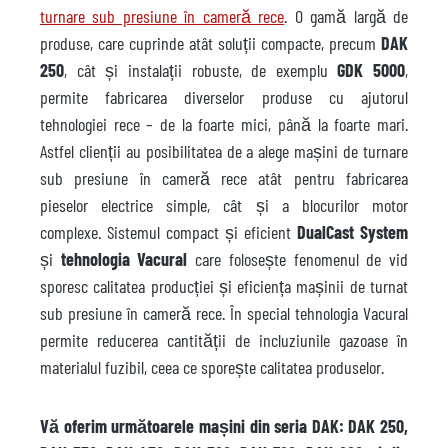
turnare sub presiune în cameră rece
. O gamă largă de
produse, care cuprinde atât soluții compacte, precum
DAK
250
, cât și instalații robuste, de exemplu
GDK 5000
,
permite fabricarea diverselor produse cu ajutorul
tehnologiei rece – de la foarte mici, până la foarte mari.
Astfel clienții au posibilitatea de a alege mașini de turnare
sub presiune în cameră rece atât pentru fabricarea
pieselor electrice simple, cât și a blocurilor motor
complexe. Sistemul compact și eficient
DualCast System
și
tehnologia Vacural
care folosește fenomenul de vid
sporesc calitatea producției și eficiența mașinii de turnat
sub presiune în cameră rece. În special tehnologia Vacural
permite reducerea cantității de incluziunile gazoase în
materialul fuzibil, ceea ce sporește calitatea produselor.
Vă oferim următoarele mașini din seria DAK: DAK 250,