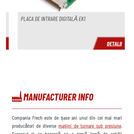
I
PLACA DE INTRARE DIGITALĂ EK1
B
I
DETALII
MANUFACTURER INFO
Compania Frech este de șase ani unul din cei mai mari
producători de diverse
mașini de turnare sub presiune
.
Succesul ei se bazează pe o gamă largă de soluții