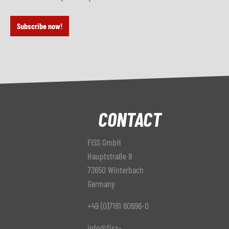
Subscribe now!
CONTACT
FISS GmbH
Hauptstraße 8
73650 Winterbach
Germany
+49 (0)7181 60696-0
info@fiss-