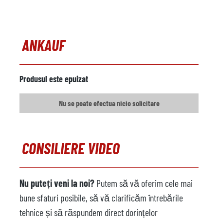
Dispozitiv de detectare a
nu este disponibil
greutății
ANKAUF
Producător
Model
Produsul este epuizat
Anul
Nu se poate efectua nicio solicitare
Banda transportoare
nu este disponibil
Producător
CONSILIERE VIDEO
Model
Anul
Nu puteți veni la noi?
Putem să vă oferim cele mai
Pulverizator
disponibil
bune sfaturi posibile, să vă clarificăm întrebările
Producător
Frech
tehnice și să răspundem direct dorințelor