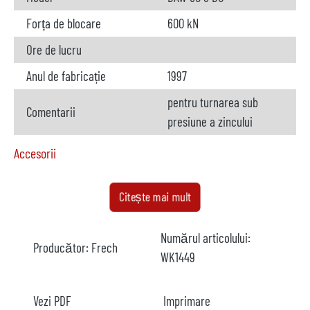
Forța de blocare
600 kN
Ore de lucru
Anul de fabricație
1997
pentru turnarea sub
Comentarii
presiune a zincului
Accesorii
Cuptor
disponibil
Citește mai mult
Producător
Numărul articolului:
Producător:
Frech
Model
2 camere
WK1449
Anul
1997
Vezi PDF
Imprimare
Încălzire
electrică