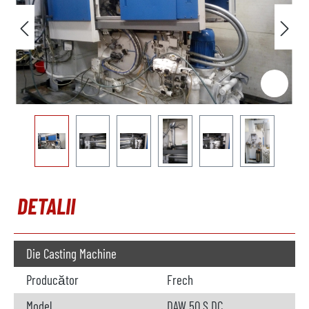
DETALII
Die Casting Machine
Producător
Frech
Model
DAW 50 S DC