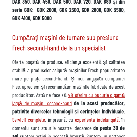
DAK 350, DAK 450, DAK 580, DAK 720, DAK 880 și din
seria GDK: GDK 2000, GDK 2500, GDK 2800, GDK 3500,
GDK 4100, GDK 5000
Cumpărați mașini de turnare sub presiune
Frech second-hand de la un specialist
Oferta bogată de produse, eficiența excelentă și calitatea
stabilă a produselor asigură mașinilor Frech popularitatea
mare pe piața second-hand. Și noi, angajații companiei
Fiss, apreciem și recomandăm mașinile fabricate de acest
producător. Astă ne face să
vă oferim cu bucurie o gamă
largă de mașini second-hand
de la acest producător,
potrivite diverselor tehnologii și cerințelor individuale
.
Servicii complete
, împreună cu
experienta îndelungată
în
domeniu sunt atuurile noastre, deoarece
de peste 30 de
ani
suntem activi în această branșă. Suntem un partener