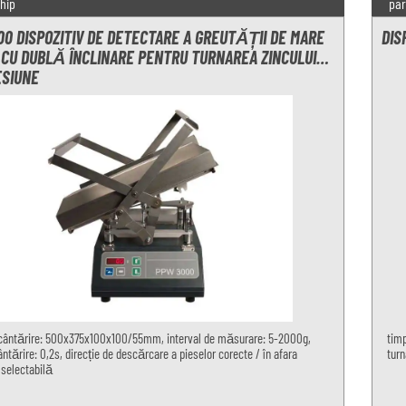
hip
par
0 DISPOZITIV DE DETECTARE A GREUTĂȚII DE MARE
DIS
 CU DUBLĂ ÎNCLINARE PENTRU TURNAREA ZINCULUI
ESIUNE
cântărire: 500x375x100x100/55mm, interval de măsurare: 5-2000g,
timp
ntărire: 0,2s, direcție de descărcare a pieselor corecte / în afara
turn
 selectabilă