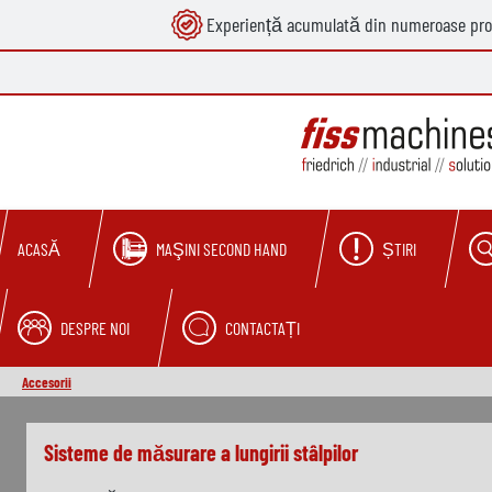
Experiență acumulată din numeroase pro
căutare
Sari la navigarea principală
MAŞINI SECOND HAND
ȘTIRI
ACASĂ
DESPRE NOI
CONTACTAȚI
Accesorii
Skip slider
Sisteme de măsurare a lungirii stâlpilor