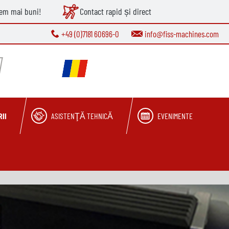
tem mai buni!
Contact rapid și direct
+49 (0)7181 60696-0
info@fiss-machines.com
II
ASISTENŢĂ TEHNICĂ
EVENIMENTE