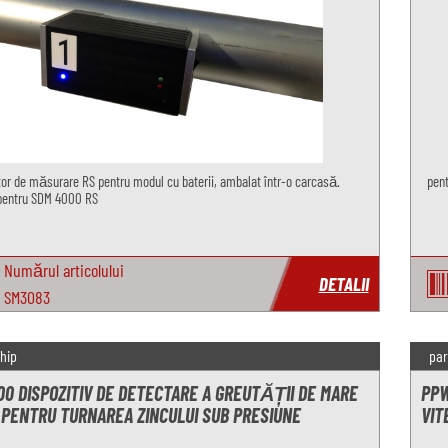
tor de măsurare RS pentru modul cu baterii, ambalat într-o carcasă.
pent
l pentru SDM 4000 RS
Numărul articolului
DETALII
SM3083
hip
par
0 DISPOZITIV DE DETECTARE A GREUTĂȚII DE MARE
PPW
 PENTRU TURNAREA ZINCULUI SUB PRESIUNE
VIT