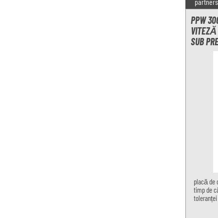
partners
PPW 300
VITEZĂ
SUB PR
placă de 
timp de câ
toleranței