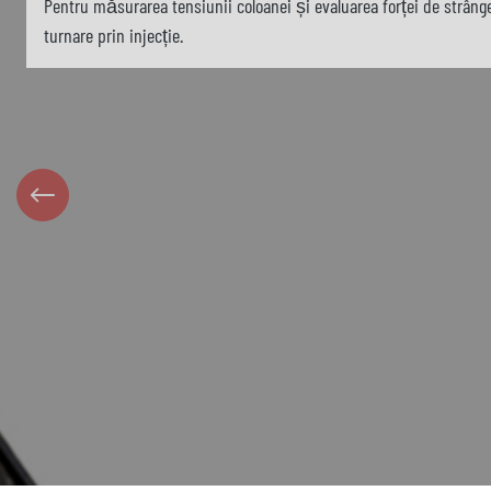
Pentru măsurarea tensiunii coloanei și evaluarea forței de strâng
turnare prin injecție.