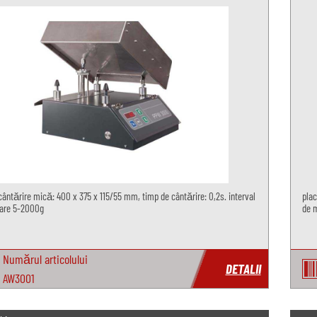
cântărire mică: 400 x 375 x 115/55 mm, timp de cântărire: 0,2s. interval
plac
are 5-2000g
de m
Numărul articolului
DETALII
AW3001