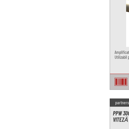
Amplifica
Utilizabi
partners
PPW 300
VITEZĂ