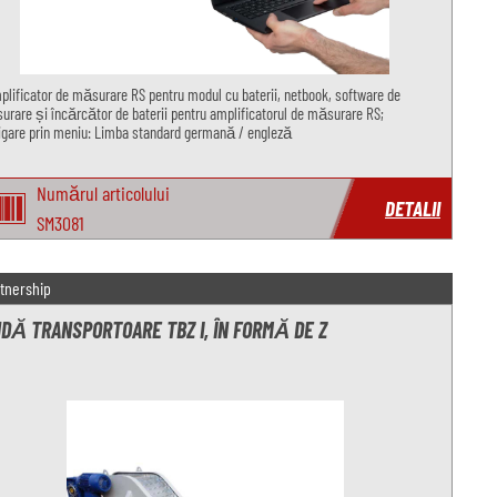
plificator de măsurare RS pentru modul cu baterii, netbook, software de
rare și încărcător de baterii pentru amplificatorul de măsurare RS;
gare prin meniu: Limba standard germană / engleză
Numărul articolului
DETALII
SM3081
tnership
DĂ TRANSPORTOARE TBZ I, ÎN FORMĂ DE Z