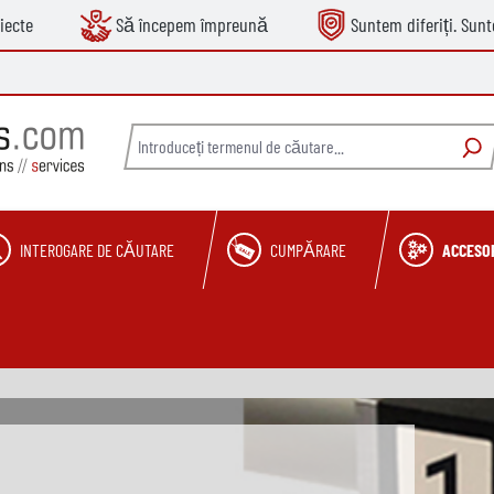
iecte
Să începem împreună
Suntem diferiți. Sun
INTEROGARE DE CĂUTARE
CUMPĂRARE
ACCESOR