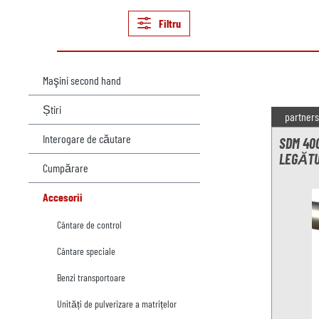
Filtru
Maşini second hand
Știri
partners
Interogare de căutare
SDM 40
LEGĂTU
Cumpărare
Accesorii
Cântare de control
Cântare speciale
Benzi transportoare
Unități de pulverizare a matrițelor