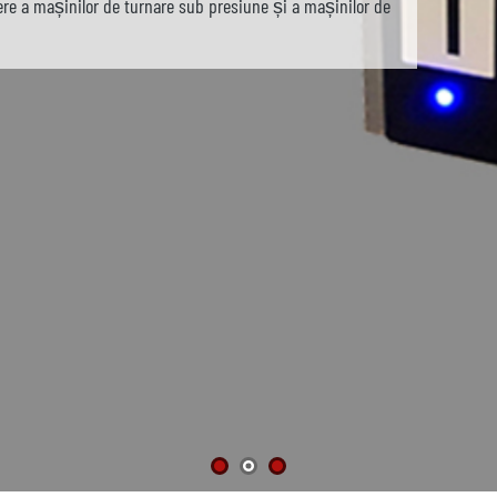
ere a mașinilor de turnare sub presiune și a mașinilor de