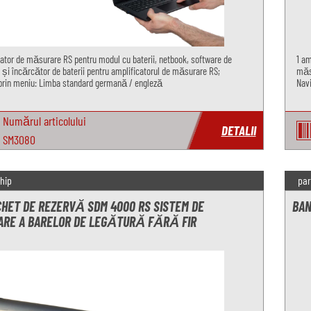
cator de măsurare RS pentru modul cu baterii, netbook, software de
1 am
și încărcător de baterii pentru amplificatorul de măsurare RS;
măsu
prin meniu: Limba standard germană / engleză
Navi
Numărul articolului
DETALII
SM3080
hip
par
CHET DE REZERVĂ SDM 4000 RS SISTEM DE
BAN
RE A BARELOR DE LEGĂTURĂ FĂRĂ FIR