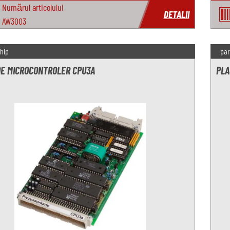
Numărul articolului
DETALII
AW3003
hip
par
DE MICROCONTROLER CPU3A
PLA