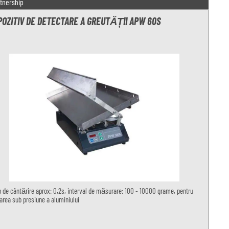
tnership
POZITIV DE DETECTARE A GREUTĂȚII APW 60S
 de cântărire aprox: 0,2s, interval de măsurare: 100 - 10000 grame, pentru
area sub presiune a aluminiului