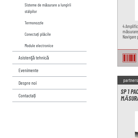
Sisteme de măsurare a lungirii
stâlpilor
Termonozzle
4 Amplifi
măsurare 
Conectați plăcile
Navigare 
Module electronice
Asistenţă tehnică
Evenimente
partners
Despre noi
SP 1 PA
Contactați
MĂSURA