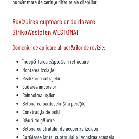
număr mare de cerințe diferite ale clienților.
Revizuirea cuptoarelor de dozare
StrikoWestofen WESTOMAT
Domeniul de aplicare al lucrărilor de revizie:
Îndepărtarea căptușelii refractare
Montarea izolației
Realizarea cofrajelor
Sudarea ancorelor
Reînnoirea ușilor
Betonarea pardoselii și a pereților
Construcția de bolți
Găuri de găurire
Betonarea stratului de acoperire izolator
Curățarea jantei cuptorului și vopsirea acesteia