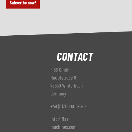
Subscribe now!
CONTACT
FISS GmbH
Hauptstraße 8
73650 Winterbach
Germany
+49 (0)7181 60696-0
info@fiss-
machines.com