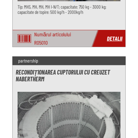
Tip: MHS, MH, MH, MH I-N/T; capacitate: 750 kg - 3000 kg;
capacitate de topire: 500 kg/h - 2000kg/h
Numărul articolului
DETALII
RO5010
partnership
RECONDIȚIONAREA CUPTORULUI CU CREUZET
NABERTHERM