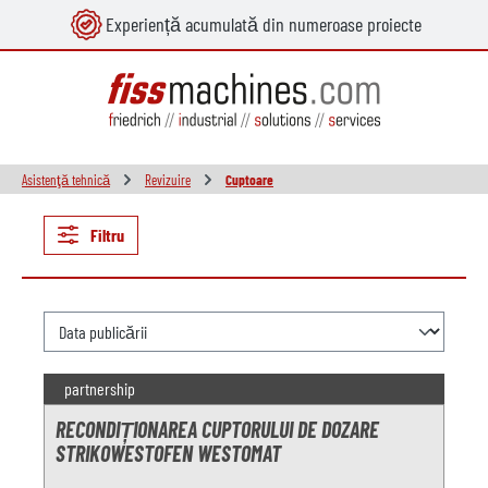
Experiență acumulată din numeroase proiecte
utul principal
Asistenţă tehnică
Revizuire
Cuptoare
Filtru
partnership
RECONDIȚIONAREA CUPTORULUI DE DOZARE
STRIKOWESTOFEN WESTOMAT