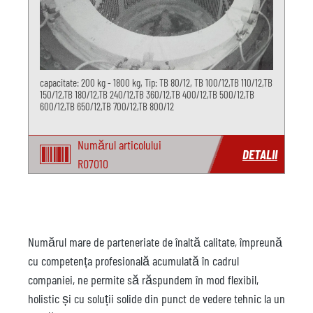
capacitate: 200 kg - 1800 kg, Tip: TB 80/12, TB 100/12,TB 110/12,TB
150/12,TB 180/12,TB 240/12,TB 360/12,TB 400/12,TB 500/12,TB
600/12,TB 650/12,TB 700/12,TB 800/12
Numărul articolului
DETALII
RO7010
Numărul mare de parteneriate de înaltă calitate, împreună
cu competența profesională acumulată în cadrul
companiei, ne permite să răspundem în mod flexibil,
holistic și cu soluții solide din punct de vedere tehnic la un