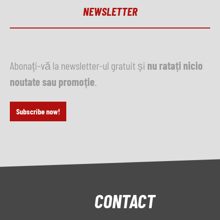
NEWSLETTER
Abonați-vă la newsletter-ul gratuit și
nu ratați nicio
noutate sau promoție
.
Subscribe now!
CONTACT