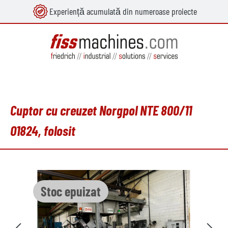
Experiență acumulată din numeroase proiecte
utul principal
Cuptor cu creuzet Norgpol NTE 800/11
O1824, folosit
Sari peste galeria de imagini
Stoc epuizat