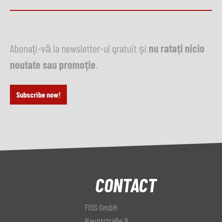
Abonați-vă la newsletter-ul gratuit și
nu ratați nicio
noutate sau promoție
.
Subscribe now!
CONTACT
FISS GmbH
Hauptstraße 8