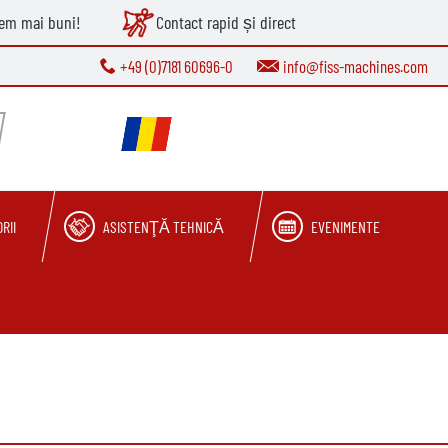
tem mai buni!
Contact rapid și direct
+49 (0)7181 60696-0
info@fiss-machines.com
RII
ASISTENŢĂ TEHNICĂ
EVENIMENTE