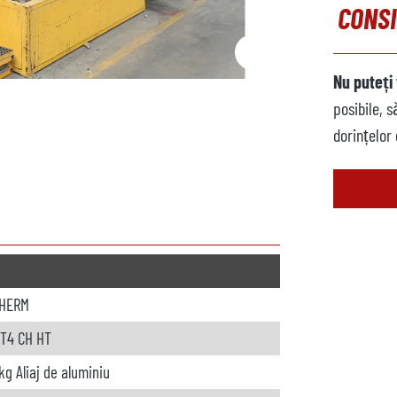
CONSI
Nu puteți 
posibile, 
dorințelor
THERM
T4 CH HT
kg Aliaj de aluminiu