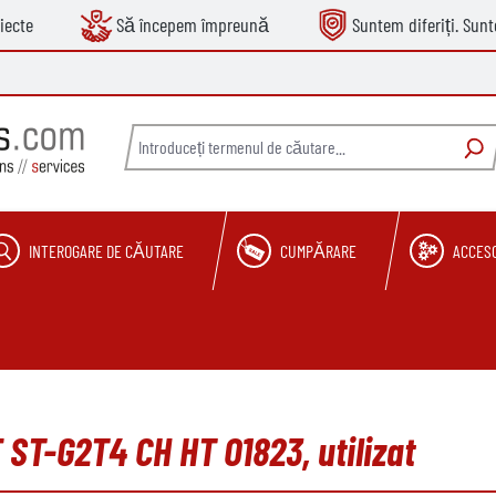
iecte
Să începem împreună
Suntem diferiți. Sun
INTEROGARE DE CĂUTARE
CUMPĂRARE
ACCESO
 ST-G2T4 CH HT O1823, utilizat