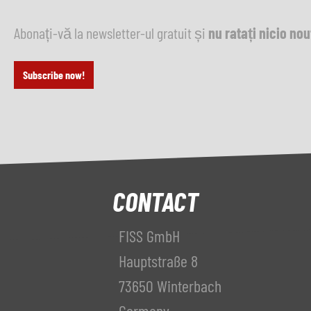
Abonați-vă la newsletter-ul gratuit și
nu ratați nicio no
Subscribe now!
CONTACT
FISS GmbH
Hauptstraße 8
73650 Winterbach
Germany