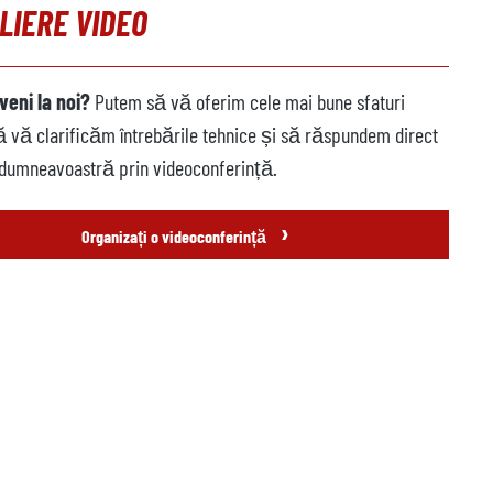
LIERE VIDEO
veni la noi?
Putem să vă oferim cele mai bune sfaturi
să vă clarificăm întrebările tehnice și să răspundem direct
 dumneavoastră prin videoconferință.
›
Organizați o videoconferință