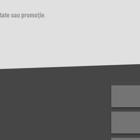
utate sau promoție
.