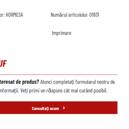
or:
HORMESA
Numărul articolului:
O1831
Imprimare
UF
nteresat de produs?
Atunci completați formularul nostru de
informații. Veți primi un răspuns cât mai curând posibil.
›
Consultați acum