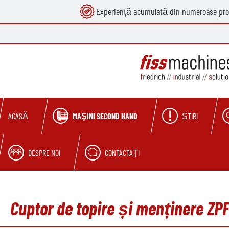
Experiență acumulată din numeroase pro
căutare
Sari la navigarea principală
MAŞINI SECOND HAND
ȘTIRI
ACASĂ
DESPRE NOI
CONTACTAȚI
Cuptor de topire și menținere ZPF