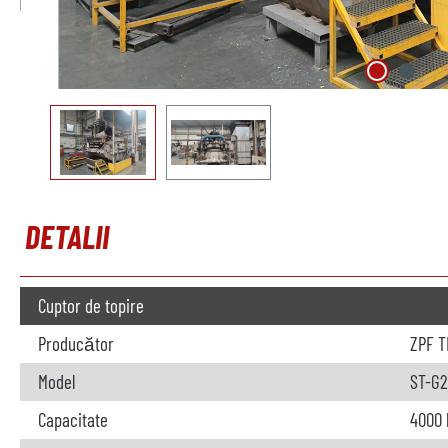
DETALII
Cuptor de topire
Producător
ZPF 
Model
ST-G2
Capacitate
4000 