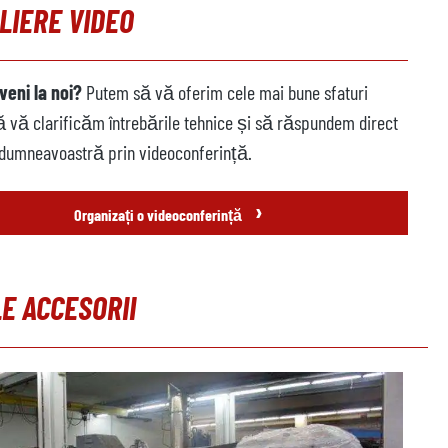
LIERE VIDEO
veni la noi?
Putem să vă oferim cele mai bune sfaturi
să vă clarificăm întrebările tehnice și să răspundem direct
 dumneavoastră prin videoconferință.
›
Organizați o videoconferință
E ACCESORII
galeria de produse