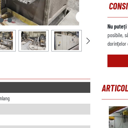
CONSI
Nu puteți 
posibile, 
dorințelor
ARTICOL
nlang
Sari peste 