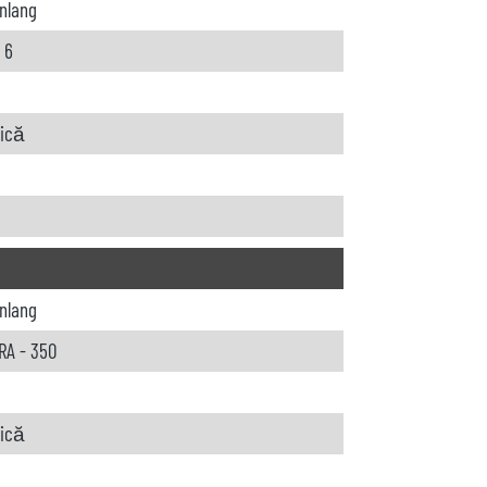
nlang
 6
rică
nlang
A - 350
rică