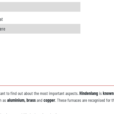
at
rere
tant to find out about the most important aspects.
Hindenlang
is
know
ch as
aluminium, brass
and
copper
. These furnaces are recognised for t