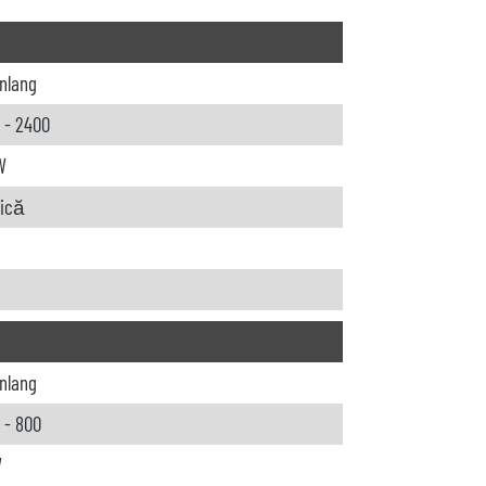
nlang
 - 2400
W
rică
nlang
- 800
W