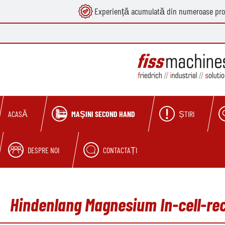
Experiență acumulată din numeroase pro
căutare
Sari la navigarea principală
MAŞINI SECOND HAND
ȘTIRI
ACASĂ
DESPRE NOI
CONTACTAȚI
Hindenlang Magnesium In-cell-recy