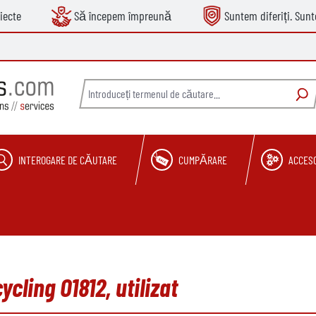
iecte
Să începem împreună
Suntem diferiți. Sun
INTEROGARE DE CĂUTARE
CUMPĂRARE
ACCESO
cling O1812, utilizat