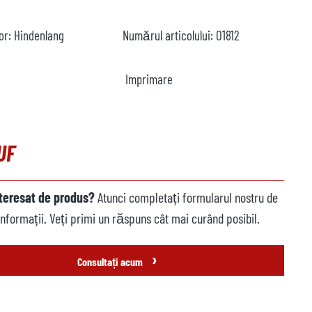
or:
Hindenlang
Numărul articolului:
O1812
Imprimare
UF
nteresat de produs?
Atunci completați formularul nostru de
informații. Veți primi un răspuns cât mai curând posibil.
›
Consultați acum