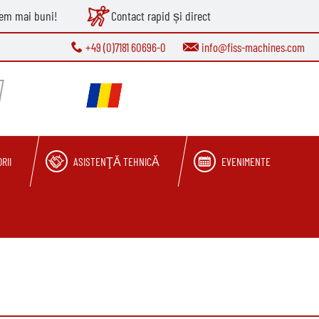
tem mai buni!
Contact rapid și direct
+49 (0)7181 60696-0
info@fiss-machines.com
RII
ASISTENŢĂ TEHNICĂ
EVENIMENTE