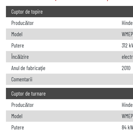
Cuptor de topire
Producător
Hinde
Model
WMEP
Putere
312 k
Încălzire
elect
Anul de fabricație
2010
Comentarii
Cuptor de turnare
Producător
Hinde
Model
WMEP 
Putere
84 k