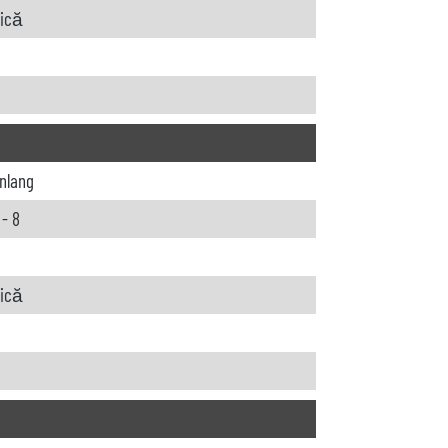
rică
nlang
- 8
rică