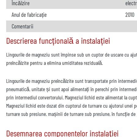
Încălzire
elect
Anul de fabricație
2010
Comentarii
Descrierea funcțională a instalației
Lingourile de magneziu sunt împinse sub un cuptor de uscare cu ajut
preîncălzite pentru a elimina umiditatea reziduală.
Lingourile de magneziu preîncălzite sunt transportate prin intermedi
pneumatică. unitate și sunt apoi alimentați în perechi prin intermedi
prin intermediul convertorului. Magneziul lichid este alimentat la cup
Magneziul lichid este dozat din cuptorul de turnare cu ajutorul unei 
turnare sub presiune. mașinii de turnare sub presiune, în funcție de 
Desemnarea componentelor instalației