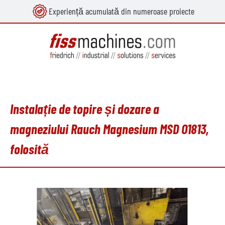
Experiență acumulată din numeroase proiecte
utul principal
Instalație de topire și dozare a
magneziului Rauch Magnesium MSD O1813,
folosită
Sari peste galeria de imagini