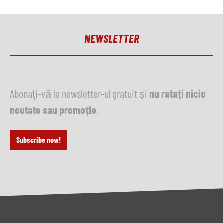
NEWSLETTER
Abonați-vă la newsletter-ul gratuit și
nu ratați nicio
noutate sau promoție
.
Subscribe now!