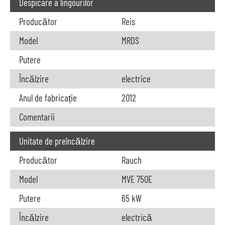
Despicare a lingourilor
Producător
Reis
Model
MRDS
Putere
Încălzire
electrice
Anul de fabricație
2012
Comentarii
Unitate de preîncălzire
Producător
Rauch
Model
MVE 750E
Putere
65 kW
Încălzire
electrică