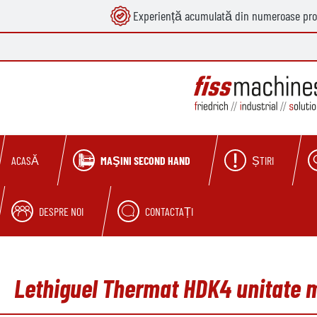
Experiență acumulată din numeroase pro
căutare
Sari la navigarea principală
MAŞINI SECOND HAND
ȘTIRI
ACASĂ
DESPRE NOI
CONTACTAȚI
Lethiguel Thermat HDK4 unitate m