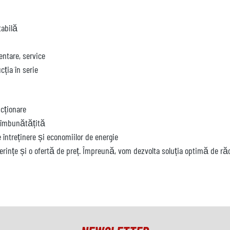
tabilă
ntare, service
cția în serie
ncționare
ă îmbunătățită
 întreținere și economiilor de energie
erințe și o ofertă de preț. Împreună, vom dezvolta soluția optimă de r