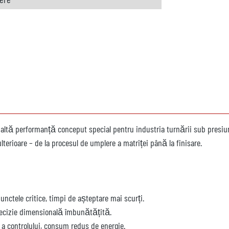
înaltă performanță conceput special pentru industria turnării sub presiun
lterioare – de la procesul de umplere a matriței până la finisare.
nctele critice, timpi de așteptare mai scurți.
 precizie dimensională îmbunătățită.
 a controlului, consum redus de energie.