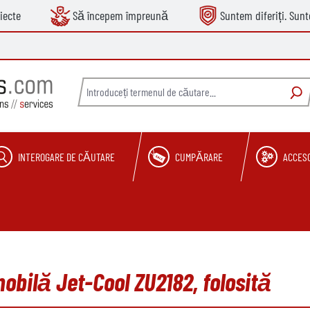
iecte
Să începem împreună
Suntem diferiți. Sun
INTEROGARE DE CĂUTARE
CUMPĂRARE
ACCESO
obilă Jet-Cool ZU2182, folosită