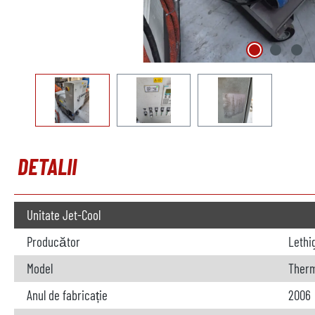
DETALII
Unitate Jet-Cool
Producător
Lethi
Model
Ther
Anul de fabricație
2006