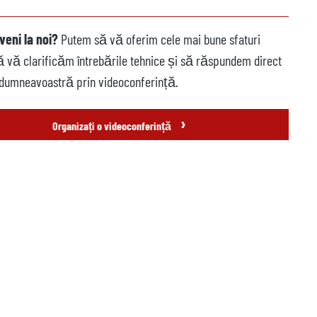
veni la noi?
Putem să vă oferim cele mai bune sfaturi
să vă clarificăm întrebările tehnice și să răspundem direct
 dumneavoastră prin videoconferință.
›
Organizați o videoconferință