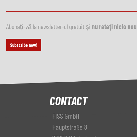
Abonați-vă la newsletter-ul gratuit și
nu ratați nicio no
Subscribe now!
CONTACT
FISS GmbH
Hauptstraße 8