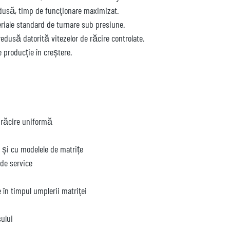
 redusă, timp de funcționare maximizat.
teriale standard de turnare sub presiune.
redusă datorită vitezelor de răcire controlate.
 producție în creștere.
o răcire uniformă
 și cu modelele de matrițe
 de service
 în timpul umplerii matriței
sului