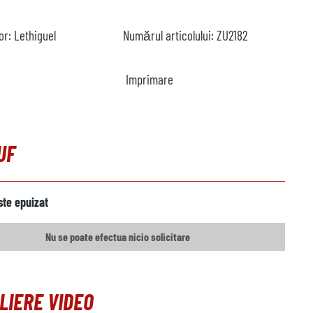
or:
Lethiguel
Numărul articolului:
ZU2182
Imprimare
UF
ste epuizat
Nu se poate efectua nicio solicitare
LIERE VIDEO