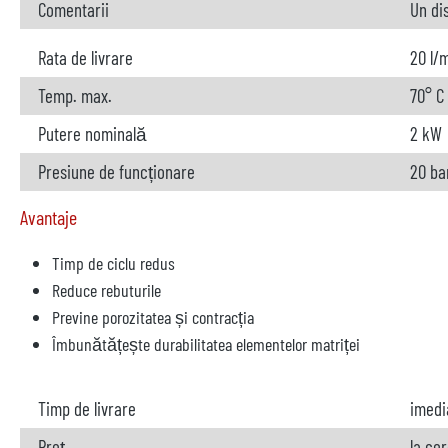
Comentarii
Un di
Rata de livrare
20 l/
Temp. max.
70° C
Putere nominală
2 kW
Presiune de funcționare
20 ba
Avantaje
Timp de ciclu redus
Reduce rebuturile
Previne porozitatea și contracția
Îmbunătățește durabilitatea elementelor matriței
Timp de livrare
imedi
Preț
la ce