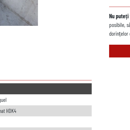
Nu puteți 
posibile, 
dorințelor
guel
mat HDK4