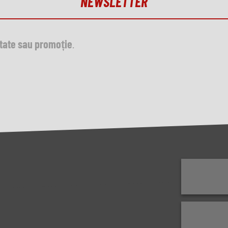
NEWSLETTER
utate sau promoție
.