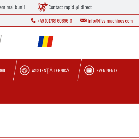
tem mai buni!
Contact rapid și direct
+49 (0)7181 60696-0
info@fiss-machines.com
RII
ASISTENŢĂ TEHNICĂ
EVENIMENTE