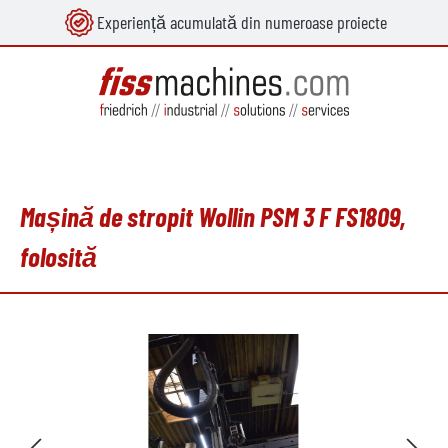
Experiență acumulată din numeroase proiecte
utul principal
Mașină de stropit Wollin PSM 3 F FS1809,
folosită
Sari peste galeria de imagini