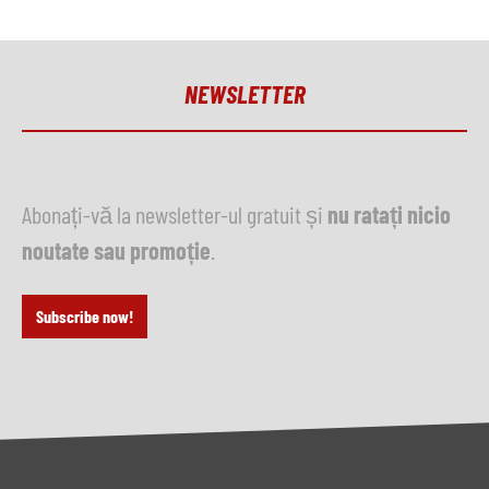
NEWSLETTER
Abonați-vă la newsletter-ul gratuit și
nu ratați nicio
noutate sau promoție
.
Subscribe now!