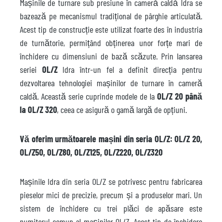
Mașinile de turnare sub presiune în cameră caldă Idra se
bazează pe mecanismul tradițional de pârghie articulată.
Acest tip de construcție este utilizat foarte des în industria
de turnătorie, permițând obținerea unor forțe mari de
închidere cu dimensiuni de bază scăzute. Prin lansarea
seriei
OL/Z
Idra într-un fel a definit direcția pentru
dezvoltarea tehnologiei mașinilor de turnare în cameră
caldă. Această serie cuprinde modele de la
OL/Z 20 până
la OL/Z 320
, ceea ce asigură o gamă largă de opțiuni.
Vă oferim următoarele mașini din seria OL/Z: OL/Z 20,
OL/Z50, OL/Z80, OL/Z125, OL/Z220, OL/Z320
Mașinile Idra din seria OL/Z se potrivesc pentru fabricarea
pieselor mici de precizie, precum și a produselor mari. Un
sistem de închidere cu trei plăci de apăsare este
numitorul comun al mașinilor OL/Z. Acest tip de închidere