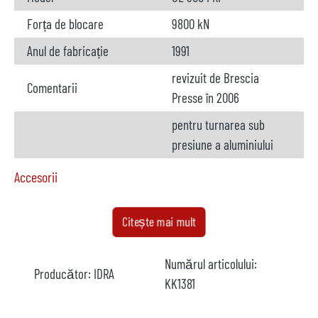
Forța de blocare
9800 kN
Anul de fabricație
1991
revizuit de Brescia
Comentarii
Presse în 2006
pentru turnarea sub
presiune a aluminiului
Accesorii
Cuptor
nu este disponibil
Citește mai mult
Producător
Numărul articolului:
Producător:
IDRA
Model
KK1381
Anul