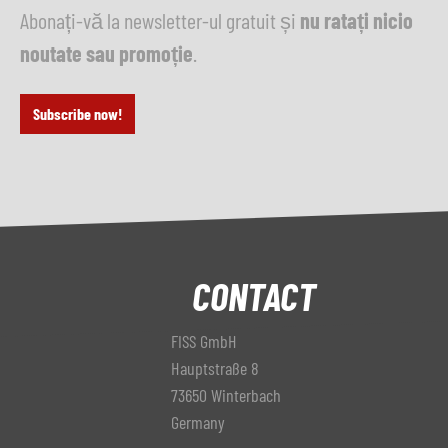
Abonați-vă la newsletter-ul gratuit și
nu ratați nicio
noutate sau promoție
.
Subscribe now!
CONTACT
FISS GmbH
Hauptstraße 8
73650 Winterbach
Germany