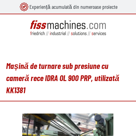
Experiență acumulată din numeroase proiecte
utul principal
Mașină de turnare sub presiune cu
cameră rece IDRA OL 900 PRP, utilizată
KK1381
Sari peste galeria de imagini