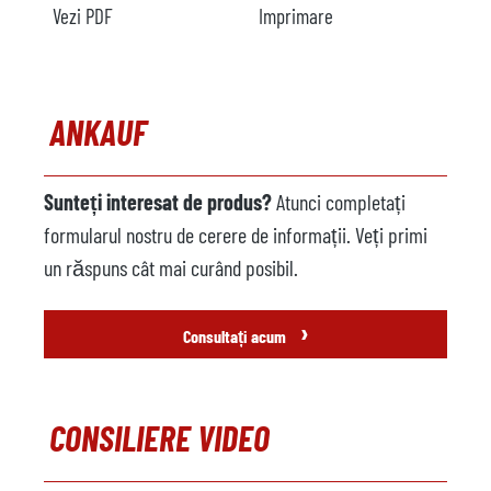
Vezi PDF
Imprimare
Încălzire
Încărcător metalic
nu este disponibil
Producător
ANKAUF
Model
Anul
Sunteți interesat de produs?
Atunci completați
formularul nostru de cerere de informații. Veți primi
Mașină de pulverizare
nu este disponibil
un răspuns cât mai curând posibil.
Producător
›
Model
Consultați acum
Anul
Robot de turnătorie
nu este disponibil
CONSILIERE VIDEO
Producător