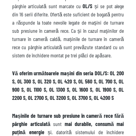
pârghie articulată sunt marcate cu
OL/S
și se pot alege
din 16 serii diferite. Ofertă este suficient de bogată pentru
a răspunde la toate nevoile legate de mașini de turnare
sub presiune în cameră rece. Ca și în cazul mașinilor de
turnare în cameră caldă, mașinile de turnare în cameră
rece cu pârghie articulată sunt prevăzute standard cu un
sistem de închidere montat pe trei plăci de apăsare.
Vă oferim următoarele mașini din seria DOL/S: OL 200
S, OL 300 S, OL 320 S, OL 420 S, OL 560 S, OL 700 S, OL
900 S, OL 1100 S, OL 1300 S, OL 1600 S, OL 1900 S, OL
2200 S, OL 2700 S, OL 3200 S, OL 3700 S, OL 4200 S
Mașinile de turnare sub presiune în cameră rece fără
pârghie articulată
sunt
mai durabile, consumă mai
puțină energie
și, datorită sistemului de închidere