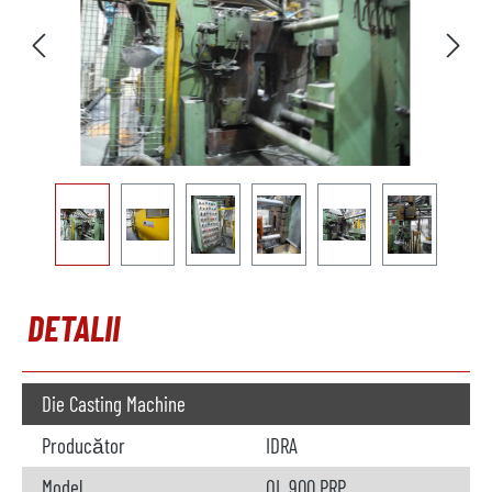
DETALII
Die Casting Machine
Producător
IDRA
Model
OL 900 PRP