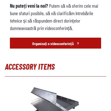
Model
Nu puteți veni la noi?
Putem să vă oferim cele mai
bune sfaturi posibile, să vă clarificăm întrebările
Anul
tehnice și să răspundem direct dorințelor
Presă de tăiat
nu este disponibil
dumneavoastră prin videoconferință.
Producător
›
Model
Organizați o videoconferință
Anul
Accesorii
ACCESSORY ITEMS
Unitate de control al
nu este disponibil
Sari peste galeria de produse
temperaturii
Producător
Model
Anul