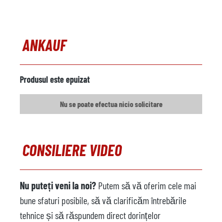
Comentarii
Încărcător metalic
ANKAUF
Producător
Model
Produsul este epuizat
Anul
Nu se poate efectua nicio solicitare
Mașină de pulverizare
nu este disponibil
Producător
CONSILIERE VIDEO
Model
Anul
Nu puteți veni la noi?
Putem să vă oferim cele mai
Robot de turnătorie
nu este disponibil
bune sfaturi posibile, să vă clarificăm întrebările
Producător
tehnice și să răspundem direct dorințelor