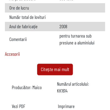
Ore de lucru
Număr total de lovituri
Anul de fabricație
2008
pentru turnarea sub
Comentarii
presiune a aluminiului
Accesorii
Cuptor
nu este disponibil
Citește mai mult
Producător
Numărul articolului:
Producător:
Maico
Model
KK1614
Anul
Vezi PDF
Imprimare
Încălzire