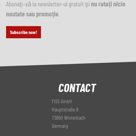
Abonați-vă la newsletter-ul gratuit și
nu ratați nicio
noutate sau promoție
.
Subscribe now!
CONTACT
FISS GmbH
Hauptstraße 8
73650 Winterbach
Germany