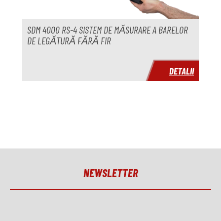
Anul
2009
Timp de livrare
imediat
SDM 4000 RS-4 SISTEM DE MĂSURARE A BARELOR
DE LEGĂTURĂ FĂRĂ FIR
Preț
la cerere
DETALII
NEWSLETTER