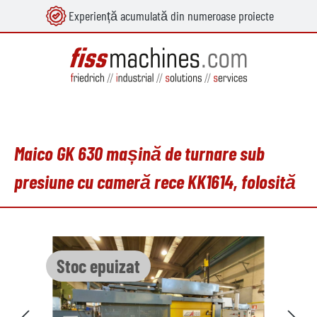
Experiență acumulată din numeroase proiecte
utul principal
Maico GK 630 mașină de turnare sub
presiune cu cameră rece KK1614, folosită
Sari peste galeria de imagini
Stoc epuizat