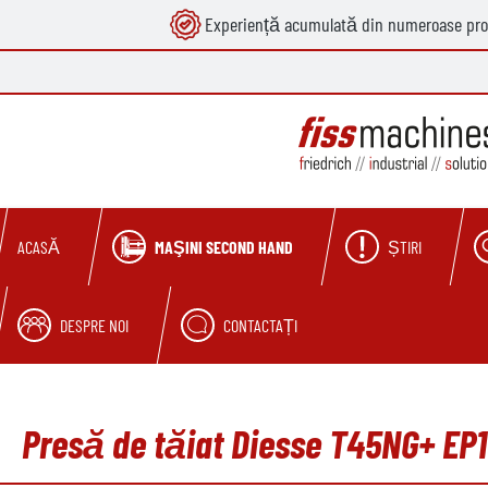
Experiență acumulată din numeroase pro
căutare
Sari la navigarea principală
MAŞINI SECOND HAND
ȘTIRI
ACASĂ
DESPRE NOI
CONTACTAȚI
Presă de tăiat Diesse T45NG+ EP1