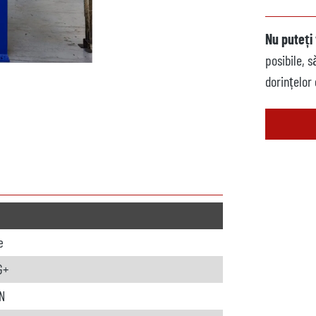
Nu puteți 
posibile, 
dorințelor
e
G+
N