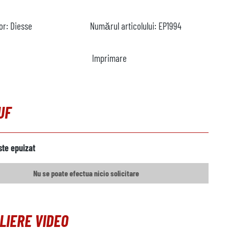
or:
Diesse
Numărul articolului:
EP1994
Imprimare
UF
ste epuizat
Nu se poate efectua nicio solicitare
LIERE VIDEO