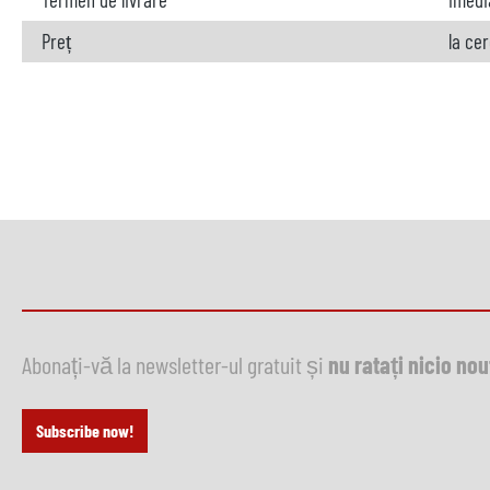
Preț
la ce
Abonați-vă la newsletter-ul gratuit și
nu ratați nicio no
Subscribe now!