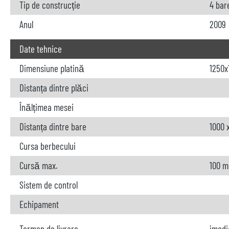
Tip de construcție
4 bar
Anul
2009
Date tehnice
Dimensiune platină
1250
Distanța dintre plăci
Înălțimea mesei
Distanța dintre bare
1000 
Cursa berbecului
Cursă max.
100 
Sistem de control
Echipament
Termen de livrare
imedi