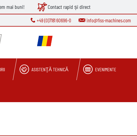
tem mai buni!
Contact rapid și direct
+49 (0)7181 60696-0
info@fiss-machines.com
RII
ASISTENŢĂ TEHNICĂ
EVENIMENTE