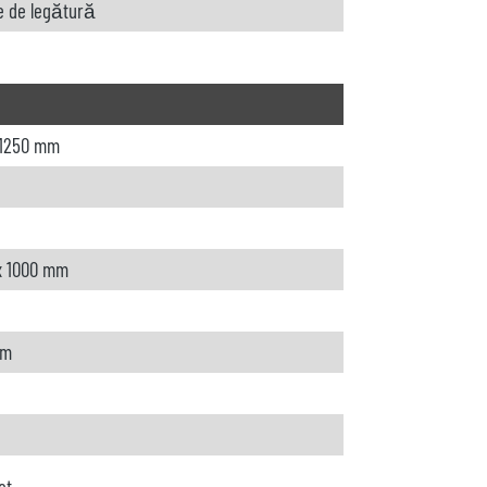
e de legătură
x1250 mm
x 1000 mm
mm
at