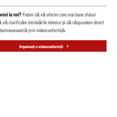
veni la noi?
Putem să vă oferim cele mai bune sfaturi
să vă clarificăm întrebările tehnice și să răspundem direct
 dumneavoastră prin videoconferință.
›
Organizați o videoconferință