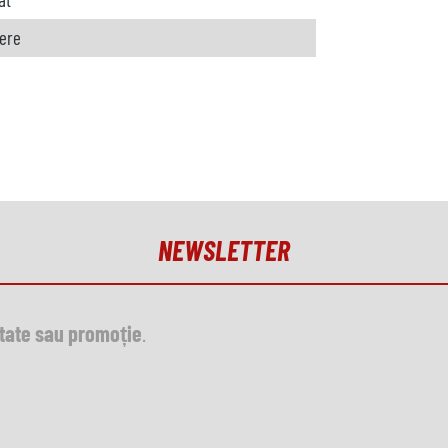
rere
NEWSLETTER
utate sau promoție
.