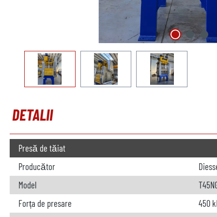
DETALII
Presă de tăiat
Producător
Diess
Model
T45N
Forța de presare
450 k