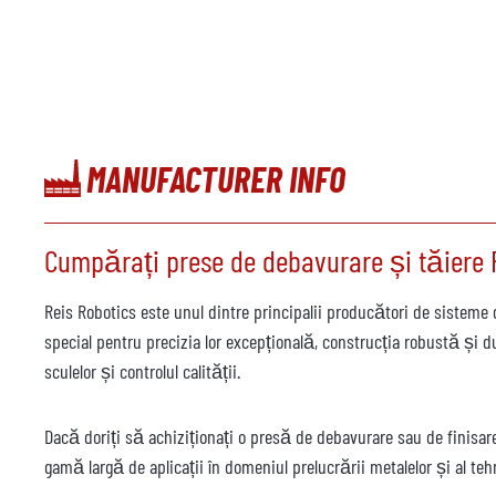
MANUFACTURER INFO
Cumpărați prese de debavurare și tăiere R
Reis Robotics este unul dintre principalii producători de sisteme 
special pentru precizia lor excepțională, construcția robustă și d
sculelor și controlul calității.
Dacă doriți să achiziționați o presă de debavurare sau de finisar
gamă largă de aplicații în domeniul prelucrării metalelor și al teh