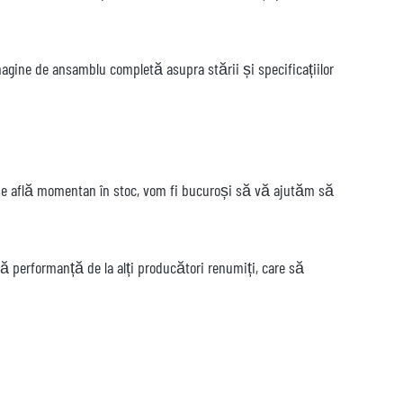
 imagine de ansamblu completă asupra stării și specificațiilor
u se află momentan în stoc, vom fi bucuroși să vă ajutăm să
ă performanță de la alți producători renumiți, care să