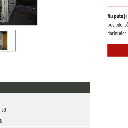
Nu puteți 
posibile, 
dorințelor
-30
kN