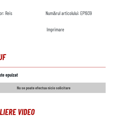
or:
Reis
Numărul articolului:
EP1939
Imprimare
UF
ste epuizat
Nu se poate efectua nicio solicitare
LIERE VIDEO