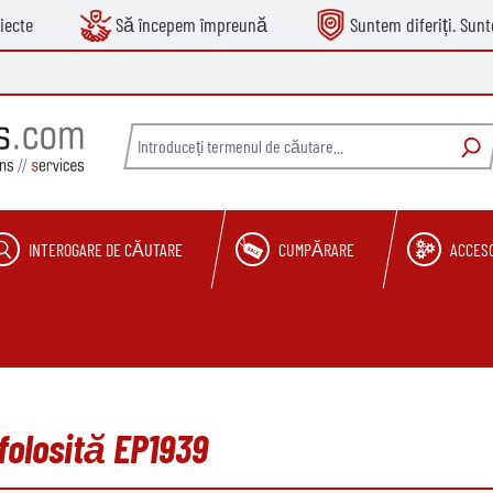
iecte
Să începem împreună
Suntem diferiți. Sun
INTEROGARE DE CĂUTARE
CUMPĂRARE
ACCESO
 folosită EP1939