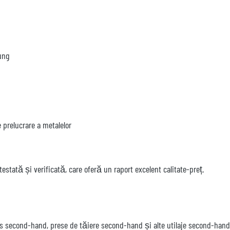
ung
e prelucrare a metalelor
estată și verificată, care oferă un raport excelent calitate-preț.
s second-hand, prese de tăiere second-hand și alte utilaje second-hand d