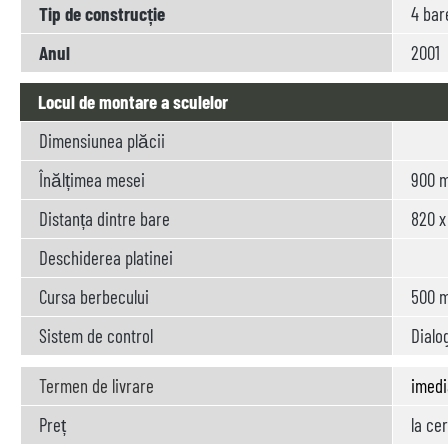
Tip de construcție
4 bar
Anul
2001
Locul de montare a sculelor
Dimensiunea plăcii
Înălțimea mesei
900 
Distanța dintre bare
820 
Deschiderea platinei
Cursa berbecului
500 
Sistem de control
Dialog
Termen de livrare
imedi
Preț
la ce