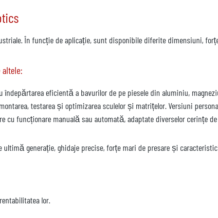
tics
ustriale. În funcție de aplicație, sunt disponibile diferite dimensiuni, fo
altele:
u îndepărtarea eficientă a bavurilor de pe piesele din aluminiu, magnezi
montarea, testarea și optimizarea sculelor și matrițelor. Versiuni persona
are cu funcționare manuală sau automată, adaptate diverselor cerințe de
 ultimă generație, ghidaje precise, forțe mari de presare și caracteristi
entabilitatea lor.