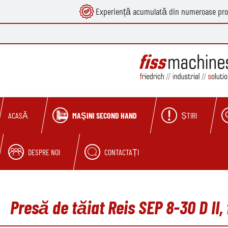
Experiență acumulată din numeroase pro
căutare
Sari la navigarea principală
MAŞINI SECOND HAND
ȘTIRI
ACASĂ
DESPRE NOI
CONTACTAȚI
Presă de tăiat Reis SEP 8-30 D II,