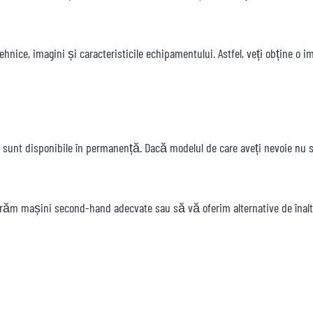
 tehnice, imagini și caracteristicile echipamentului. Astfel, veți obține o
cs sunt disponibile în permanență. Dacă modelul de care aveți nevoie n
urăm mașini second-hand adecvate sau să vă oferim alternative de înalt