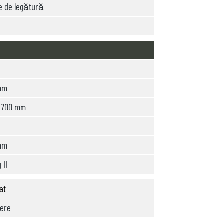
e de legătură
mm
x 700 mm
mm
 II
at
rere