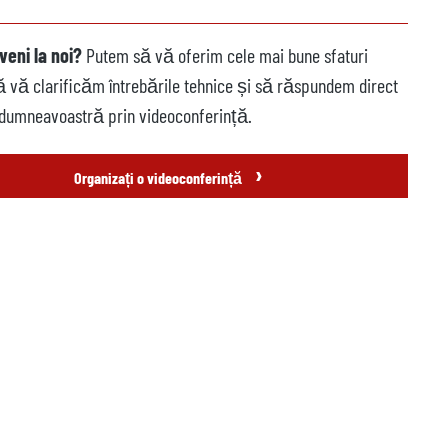
veni la noi?
Putem să vă oferim cele mai bune sfaturi
să vă clarificăm întrebările tehnice și să răspundem direct
 dumneavoastră prin videoconferință.
›
Organizați o videoconferință