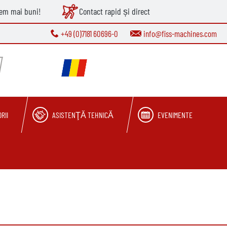
tem mai buni!
Contact rapid și direct
+49 (0)7181 60696-0
info@fiss-machines.com
RII
ASISTENŢĂ TEHNICĂ
EVENIMENTE