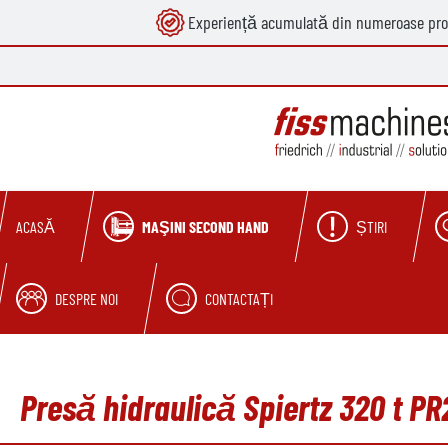
Experiență acumulată din numeroase pro
căutare
Sari la navigarea principală
MAŞINI SECOND HAND
ȘTIRI
ACASĂ
DESPRE NOI
CONTACTAȚI
Presă hidraulică Spiertz 320 t PR