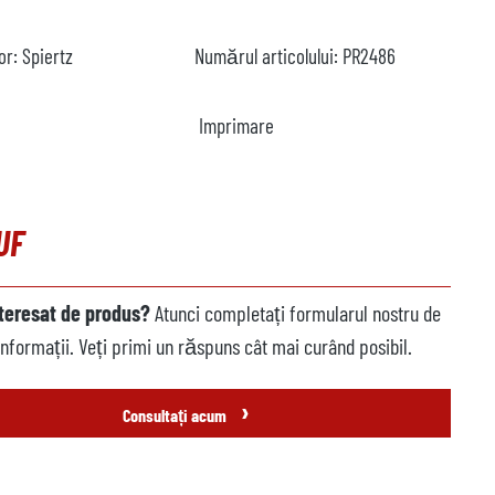
or:
Spiertz
Numărul articolului:
PR2486
Imprimare
UF
nteresat de produs?
Atunci completați formularul nostru de
informații. Veți primi un răspuns cât mai curând posibil.
›
Consultați acum