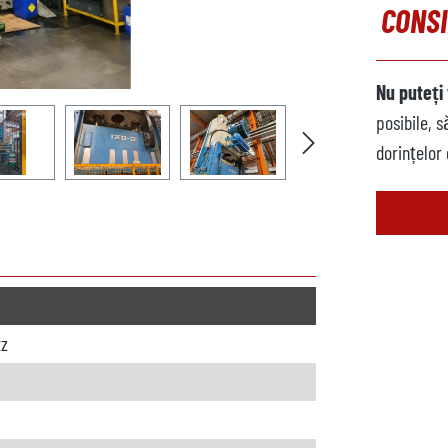
CONSI
Nu puteți 
posibile, 
dorințelor
tz