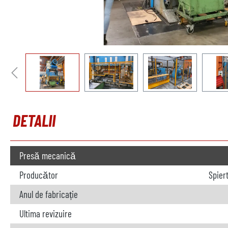
DETALII
Presă mecanică
Producător
Spier
Anul de fabricație
Ultima revizuire