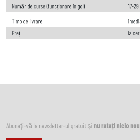
Număr de curse (funcționare în gol)
17-29
Timp de livrare
imedi
Preț
la ce
Abonați-vă la newsletter-ul gratuit și
nu ratați nicio no