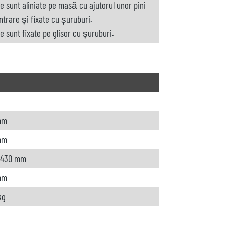
le sunt aliniate pe masă cu ajutorul unor pini
ntrare și fixate cu șuruburi.
e sunt fixate pe glisor cu șuruburi.
mm
mm
 430 mm
mm
kg