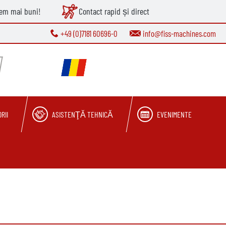
tem mai buni!
Contact rapid și direct
+49 (0)7181 60696-0
info@fiss-machines.com
RII
ASISTENŢĂ TEHNICĂ
EVENIMENTE