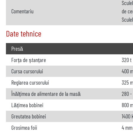
Scule
Comentariu
de ce
Sculel
Date tehnice
Presă
Forța de ștanțare
320 t
Cursa cursorului
400 
Reglarea cursorului
325 
Înălțimea de alimentare de la masă
280 -
Lățimea bobinei
800 
Greutatea bobinei
1400 
Grosimea foii
4 mm