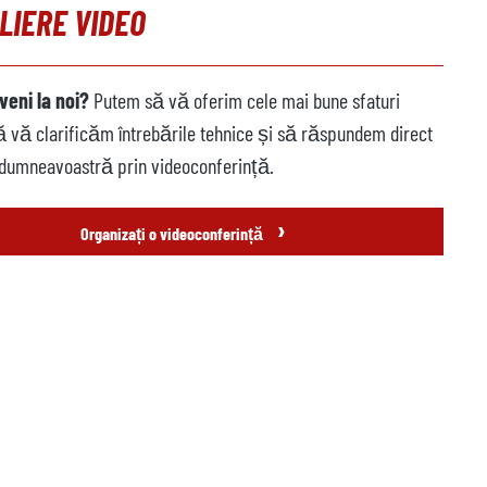
LIERE VIDEO
veni la noi?
Putem să vă oferim cele mai bune sfaturi
să vă clarificăm întrebările tehnice și să răspundem direct
 dumneavoastră prin videoconferință.
›
Organizați o videoconferință