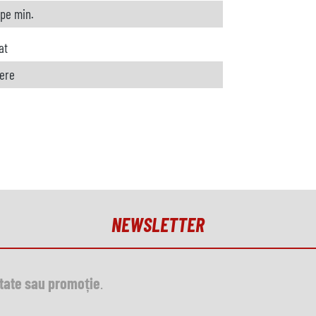
 pe min.
at
rere
NEWSLETTER
utate sau promoție
.