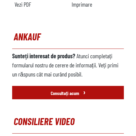
Vezi PDF
Imprimare
Capacitate
2000 kg
Încălzire
electrică
Comentarii
ANKAUF
Încărcător metalic
disponibil
Producător
Sunteți interesat de produs?
Atunci completați
formularul nostru de cerere de informații. Veți primi
Model
un răspuns cât mai curând posibil.
Anul
1996
›
Mașină de pulverizare
nu este disponibil
Consultați acum
Producător
Model
CONSILIERE VIDEO
Anul