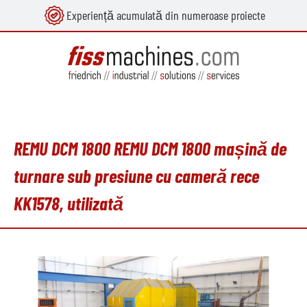
Experiență acumulată din numeroase proiecte
utul principal
REMU DCM 1800 REMU DCM 1800 mașină de
turnare sub presiune cu cameră rece
KK1578, utilizată
Sari peste galeria de imagini