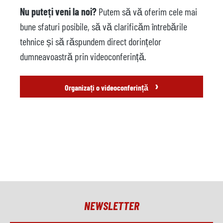
Robot de turnătorie
disponibil
Nu puteți veni la noi?
Putem să vă oferim cele mai
bune sfaturi posibile, să vă clarificăm întrebările
Producător
ABB
tehnice și să răspundem direct dorințelor
Model
dumneavoastră prin videoconferință.
Sistem de control
Anul
›
Organizați o videoconferință
Presă de tăiat
nu este disponibil
Producător
Model
Anul
Accesorii
NEWSLETTER
Unitate de control al
disponibil
temperaturii