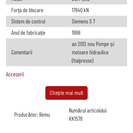
Forța de blocare
17640 kN
Sistem de control
Siemens S 7
Anul de fabricație
1996
an 2012 nou Pompe și
Comentarii
motoare hidraulice
(Italpresse)
Accesorii
Cuptor
disponibil
Citește mai mult
Producător
Fergal
Numărul articolului:
Producător:
Remu
Model
KK1578
Anul
1996