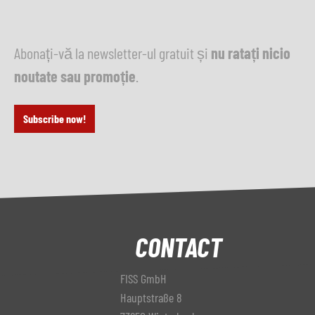
Producător
Industrial Frigo
Model
Abonați-vă la newsletter-ul gratuit și
nu ratați nicio
noutate sau promoție
.
Anul
Timp de livrare
imediat
Subscribe now!
Preț
la cerere
CONTACT
FISS GmbH
Hauptstraße 8