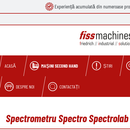
Experiență acumulată din numeroase pro
căutare
Sari la navigarea principală
MAŞINI SECOND HAND
ȘTIRI
ACASĂ
DESPRE NOI
CONTACTAȚI
Spectrometru Spectro Spectrolab (A