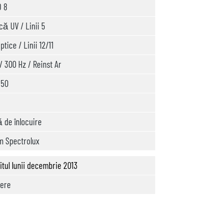
O 8
că UV / Linii 5
ptice / Linii 12/11
/ 300 Hz / Reinst Ar
 50
ă de înlocuire
m Spectrolux
itul lunii decembrie 2013
rere