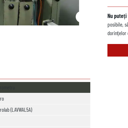
Nu puteți 
posibile, 
dorințelor
rometru
ro
rolab (LAVWAL5A)