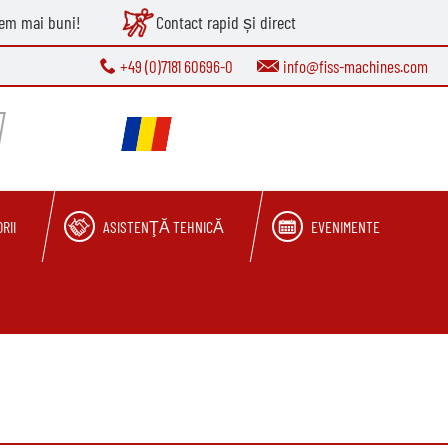
tem mai buni!
Contact rapid și direct
+49 (0)7181 60696-0
info@fiss-machines.com
RII
ASISTENŢĂ TEHNICĂ
EVENIMENTE