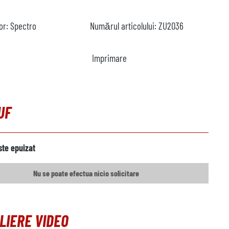
or:
Spectro
Numărul articolului:
ZU2036
Imprimare
UF
ste epuizat
Nu se poate efectua nicio solicitare
LIERE VIDEO