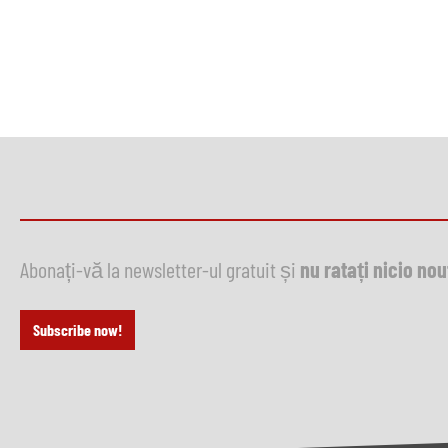
Abonați-vă la newsletter-ul gratuit și
nu ratați nicio no
Subscribe now!