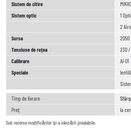
Sistem de citire
MIKR
Sistem optic
1 Opti
2 Airo
Sursa
2050 
Tensiune de rețea
230 /
Calibrare
Al-01
Speciale
lentil
Siste
Timp de livrare
Sfârș
Preț
la ce
Sub rezerva modificărilor și a vânzării prealabile.