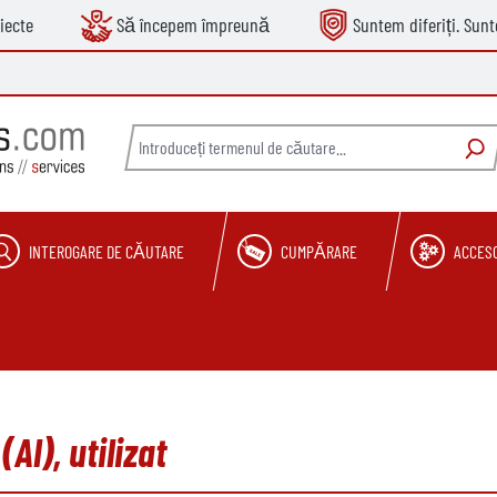
iecte
Să începem împreună
Suntem diferiți. Sun
INTEROGARE DE CĂUTARE
CUMPĂRARE
ACCESO
l), utilizat