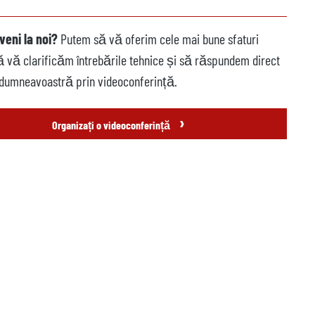
veni la noi?
Putem să vă oferim cele mai bune sfaturi
să vă clarificăm întrebările tehnice și să răspundem direct
 dumneavoastră prin videoconferință.
›
Organizați o videoconferință