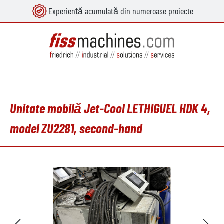
Experiență acumulată din numeroase proiecte
utul principal
Unitate mobilă Jet-Cool LETHIGUEL HDK 4,
model ZU2281, second-hand
Sari peste galeria de imagini