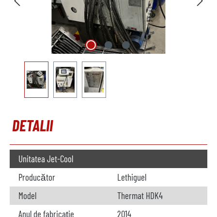
DETALII
Unitatea Jet-Cool
Producător
Lethiguel
Model
Thermat HDK4
Anul de fabricație
2014