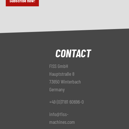
Subscribe now!
CONTACT
FISS GmbH
Hauptstraße 8
73650 Winterbach
Germany
+49 (0)7181 60696-0
info@fiss-
machines.com