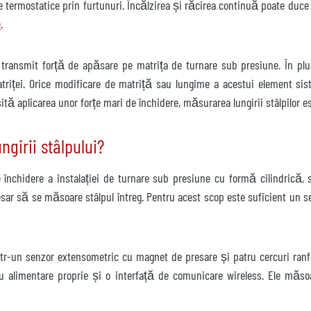
 termostatice prin furtunuri. Încălzirea și răcirea continuă poate duce l
e
.
re transmit forță de apăsare pe matrița de turnare sub presiune. În plu
triței. Orice modificare de matriță sau lungime a acestui element sist
ită aplicarea unor forțe mari de închidere, măsurarea lungirii stâlpilor e
girii stâlpului?
nchidere a instalației de turnare sub presiune cu formă cilindrică, 
ar să se măsoare stâlpul întreg. Pentru acest scop este suficient un 
tr-un senzor extensometric cu magnet de presare și patru cercuri ranfors
u alimentare proprie și o interfață de comunicare wireless. Ele măsoar