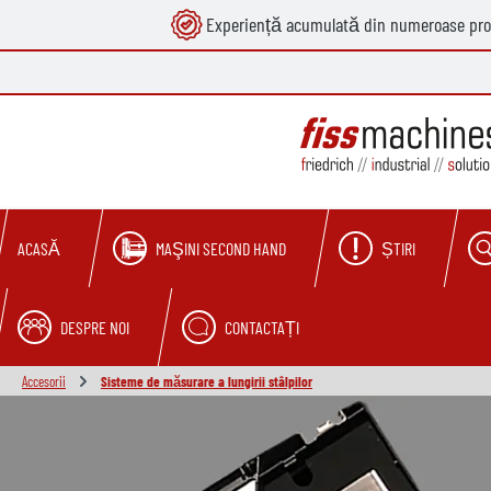
Experiență acumulată din numeroase pro
căutare
Sari la navigarea principală
MAŞINI SECOND HAND
ȘTIRI
ACASĂ
DESPRE NOI
CONTACTAȚI
Accesorii
Sisteme de măsurare a lungirii stâlpilor