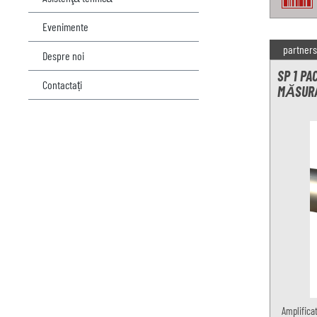
Evenimente
partners
Despre noi
SP 1 PA
Contactați
MĂSURA
Amplifica