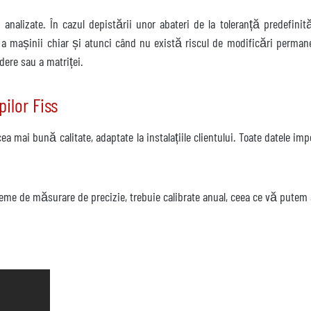
i analizate. În cazul depistării unor abateri de la toleranță predefinit
e a mașinii chiar și atunci când nu există riscul de modificări permane
dere sau a matriței.
ilor Fiss
ea mai bună calitate, adaptate la instalațiile clientului. Toate datele 
me de măsurare de precizie, trebuie calibrate anual, ceea ce vă putem a