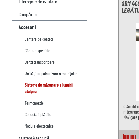
Interogare de căutare
SDM 40
LEGĂTU
Cumpărare
Accesorii
Cântare de control
Cântare speciale
Benzi transportoare
Unități de pulverizare a matrițelor
Sisteme de măsurare a lungirii
stâlpilor
Termonozzle
4 Amplifi
măsurare 
Conectați plăcile
Navigare 
Module electronice
Asistenţă tehnică