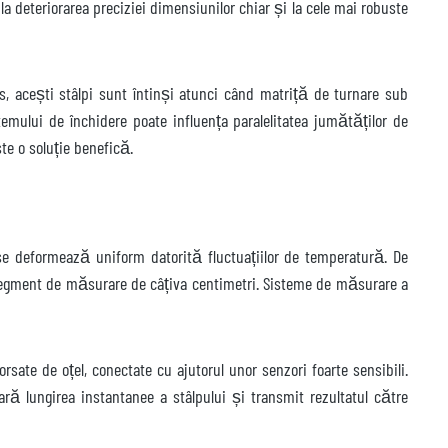
a deteriorarea preciziei dimensiunilor chiar și la cele mai robuste
s, acești stâlpi sunt întinși atunci când matriță de turnare sub
emului de închidere poate influența paralelitatea jumătăților de
ste o soluție benefică.
se deformează uniform datorită fluctuațiilor de temperatură. De
segment de măsurare de câțiva centimetri. Sisteme de măsurare a
ate de oțel, conectate cu ajutorul unor senzori foarte sensibili.
ă lungirea instantanee a stâlpului și transmit rezultatul către