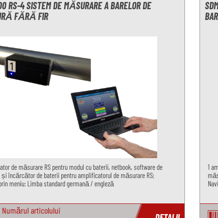
00 RS-4 SISTEM DE MĂSURARE A BARELOR DE
SDM
RĂ FĂRĂ FIR
BAR
cator de măsurare RS pentru modul cu baterii, netbook, software de
1 am
și încărcător de baterii pentru amplificatorul de măsurare RS;
măsu
prin meniu: Limba standard germană / engleză
Navi
Numărul articolului
DETALII