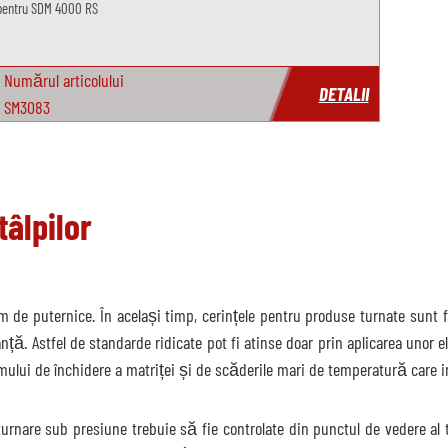
l pentru SDM 4000 RS
Numărul articolului
DETALII
SM3083
tâlpilor
m de puternice. În același timp, cerințele pentru produse turnate sunt f
nță. Astfel de standarde ridicate pot fi atinse doar prin aplicarea unor e
emului de închidere a matriței și de scăderile mari de temperatură care 
ru turnare sub presiune trebuie să fie controlate din punctul de vedere al 