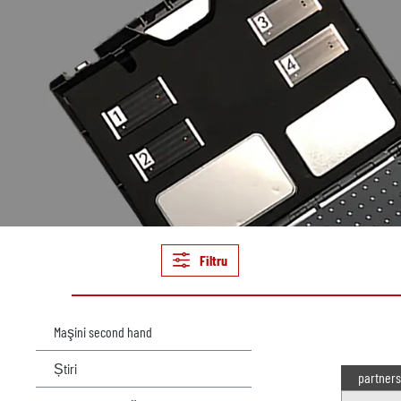
Filtru
Maşini second hand
Știri
partners