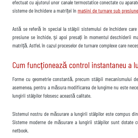
efectuat cu ajutorul unor canale termostatice conectate cu aparate
sisteme de închidere a matriței în
mașini de turnare sub presiun
Astă se referă în special la stâlpii sistemului de închidere ca
presiune se închide, și apoi presați în momentul deschiderii ma
matriță. Astfel, în cazul proceselor de turnare complexe care neces
Cum funcționează control instantaneu a lun
Forme cu geometrie constantă, precum stâlpii mecanismului de î
asemenea, pentru a măsura modificarea de lungime nu este neces
lungirii stâlpilor folosesc această calitate.
Sistemul nostru de măsurare a lungirii stâlpilor este compus din
Sisteme moderne de măsurare a lungirii stâlpilor sunt dotate c
netbook.