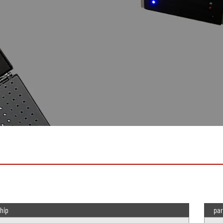
hip
par