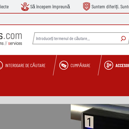
iecte
Să începem împreună
Suntem diferiți. Sun
INTEROGARE DE CĂUTARE
CUMPĂRARE
ACCESOR