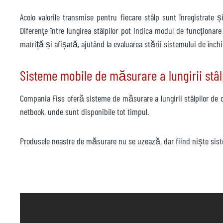
Acolo valorile transmise pentru fiecare stâlp sunt înregistrate ș
Diferențe între lungirea stâlpilor pot indica modul de funcționar
matriță și afișată, ajutând la evaluarea stării sistemului de închi
Sisteme mobile de măsurare a lungirii stâlp
Compania Fiss oferă sisteme de măsurare a lungirii stâlpilor de c
netbook, unde sunt disponibile tot timpul.
Produsele noastre de măsurare nu se uzează, dar fiind niște siste