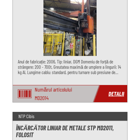
Anul de fabricație: 2006, Tip: liniar, DGM Domeniu de forță de
strângere: 200 - 700t, Greutatea maximă de umplere a lingurii: 14
kg Al, Lungime cablu: standard, pentru turnare sub presiune de
aluminiu
Numărul articolului
DETALII
MD2014
NTP Cibis
ÎNCĂRCĂTOR LINIAR DE METALE STP MD2011,
FOLOSIT